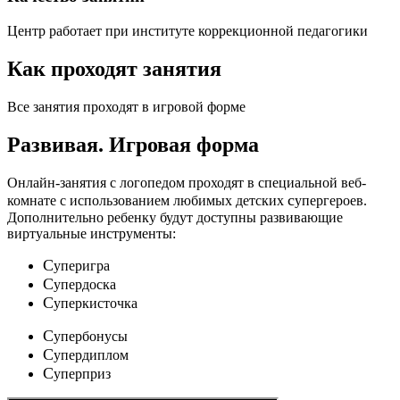
Центр работает при институте коррекционной педагогики
Как проходят занятия
Все занятия проходят в игровой форме
Развивая.
Игровая форма
Онлайн-занятия с логопедом проходят в специальной веб-
c
комнате с использованием любимых детских
упергероев.
Дополнительно ребенку будут доступны развивающие
виртуальные инструменты:
C
уперигра
C
упердоска
C
уперкисточка
C
упербонусы
C
упердиплом
C
уперприз