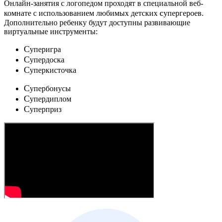
Онлайн-занятия с логопедом проходят в специальной веб-
c
комнате с использованием любимых детских
упергероев.
Дополнительно ребенку будут доступны развивающие
виртуальные инструменты:
C
уперигра
C
упердоска
C
уперкисточка
C
упербонусы
C
упердиплом
C
уперприз