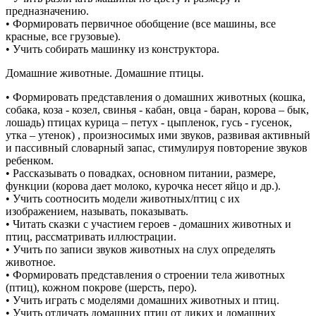
предназначению.
• Формировать первичное обобщение (все машины, все
красные, все грузовые).
• Учить собирать машинку из конструктора.
Домашние животные. Домашние птицы.
• Формировать представления о домашних животных (кошка,
собака, коза - козел, свинья - кабан, овца - баран, корова – бык,
лошадь) птицах курица – петух - цыпленок, гусь - гусенок,
утка – утенок) , произносимых ими звуков, развивая активный
и пассивный словарный запас, стимулируя повторение звуков
ребенком.
• Рассказывать о повадках, основном питании, размере,
функции (корова дает молоко, курочка несет яйцо и др.).
• Учить соотносить модели животных/птиц с их
изображением, называть, показывать.
• Читать сказки с участием героев - домашних животных и
птиц, рассматривать иллюстрации.
• Учить по записи звуков животных на слух определять
животное.
• Формировать представления о строении тела животных
(птиц), кожном покрове (шерсть, перо).
• Учить играть с моделями домашних животных и птиц.
• Учить отличать домашних птиц от диких и домашних