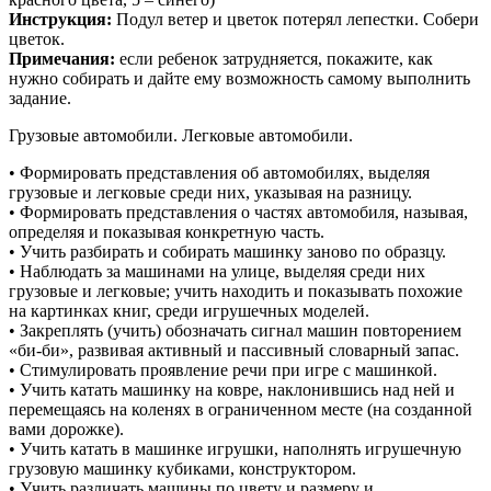
Инструкция:
Подул ветер и цветок потерял лепестки. Собери
цветок.
Примечания:
если ребенок затрудняется, покажите, как
нужно собирать и дайте ему возможность самому выполнить
задание.
Грузовые автомобили. Легковые автомобили.
• Формировать представления об автомобилях, выделяя
грузовые и легковые среди них, указывая на разницу.
• Формировать представления о частях автомобиля, называя,
определяя и показывая конкретную часть.
• Учить разбирать и собирать машинку заново по образцу.
• Наблюдать за машинами на улице, выделяя среди них
грузовые и легковые; учить находить и показывать похожие
на картинках книг, среди игрушечных моделей.
• Закреплять (учить) обозначать сигнал машин повторением
«би-би», развивая активный и пассивный словарный запас.
• Стимулировать проявление речи при игре с машинкой.
• Учить катать машинку на ковре, наклонившись над ней и
перемещаясь на коленях в ограниченном месте (на созданной
вами дорожке).
• Учить катать в машинке игрушки, наполнять игрушечную
грузовую машинку кубиками, конструктором.
• Учить различать машины по цвету и размеру и