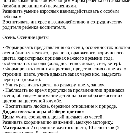
по ознакомлению с окружающим миром ребенка со сложными
(комбинированными) нарушениями.
Развивать умение взрослых взаимодействовать с особым
ребенком.
Воспитывать интерес к взаимодействию и сотрудничеству
родителя-ребенка-воспитателя.
Осень. Осенние цветы
• Формировать представления об осени, особенностях золотой
осени (листья желтого, красного, оранжевого, коричневого
цвета), характерных признаках каждого времени года,
особенностях погоды (холодно, тепло; дождь, снег, ветер).
• Формировать понятия «цветок», представления о цветах, о
строении, цвете, учить вдыхать запах через нос, выдыхать
через рот (нюхать).
• Учить различать цветы по размеру, цвету, запаху.
• Наблюдать во время прогулки за проявлениями признаков
осени, обращаем внимание детей на разнообразие осенних
цветов на цветочной клумбе.
• Воспитывать любовь, бережное отношение к природе.
Дидактическая игра «Собери цветок»
Цель:
учить составлять целый предмет из частей;
Развивать координацию движений, мелкую моторику.
Материалы:
2 серединки желтого цвета, 10 лепестков (5 –
красного цвета, 5 – синего)