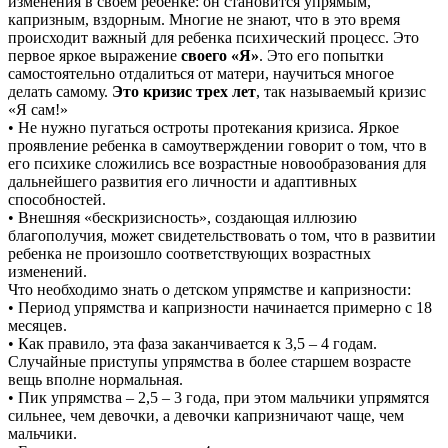
изменения в своем ребенке: он становится упрямым,
капризным, вздорным. Многие не знают, что в это время
происходит важный для ребенка психический процесс. Это
первое яркое выражение
своего «Я»
. Это его попытки
самостоятельно отдалиться от матери, научиться многое
делать самому.
Это кризис трех лет
, так называемый кризис
«Я сам!»
• Не нужно пугаться остроты протекания кризиса. Яркое
проявление ребенка в самоутверждении говорит о том, что в
его психике сложились все возрастные новообразования для
дальнейшего развития его личности и адаптивных
способностей.
• Внешняя «бескризисность», создающая иллюзию
благополучия, может свидетельствовать о том, что в развитии
ребенка не произошло соответствующих возрастных
изменений.
Что необходимо знать о детском упрямстве и капризности:
• Период упрямства и капризности начинается примерно с 18
месяцев.
• Как правило, эта фаза заканчивается к 3,5 – 4 годам.
Случайные приступы упрямства в более старшем возрасте
вещь вполне нормальная.
• Пик упрямства – 2,5 – 3 года, при этом мальчики упрямятся
сильнее, чем девочки, а девочки капризничают чаще, чем
мальчики.