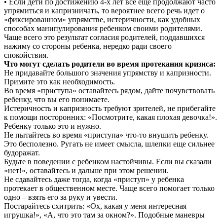
• Если дети по достижению 4-х лет все еще продолжают часто
упрямиться и капризничать, то вероятнее всего речь идет о
«фиксированном» упрямстве, истеричности, как удобных
способах манипулирования ребенком своими родителями.
Чаще всего это результат согласия родителей, поддавшихся
нажиму со стороны ребенка, нередко ради своего
спокойствия.
Что могут сделать родители во время протекания кризиса:
Не придавайте большого значения упрямству и капризности.
Примите это как необходимость.
Во время «приступа» оставайтесь рядом, дайте почувствовать
ребенку, что вы его понимаете.
Истеричность и капризность требуют зрителей, не прибегайте
к помощи посторонних: «Посмотрите, какая плохая девочка!».
Ребенку только это и нужно.
Не пытайтесь во время «приступа» что-то внушить ребенку.
Это бесполезно. Ругать не имеет смысла, шлепки еще сильнее
будоражат.
Будьте в поведении с ребенком настойчивы. Если вы сказали
«нет!», оставайтесь и дальше при этом решении.
Не сдавайтесь даже тогда, когда «приступ» у ребенка
протекает в общественном месте. Чаще всего помогает только
одно – взять его за руку и увести.
Постарайтесь схитрить: «Ох, какая у меня интересная
игрушка!», «А, что это там за окном?». Подобные маневры