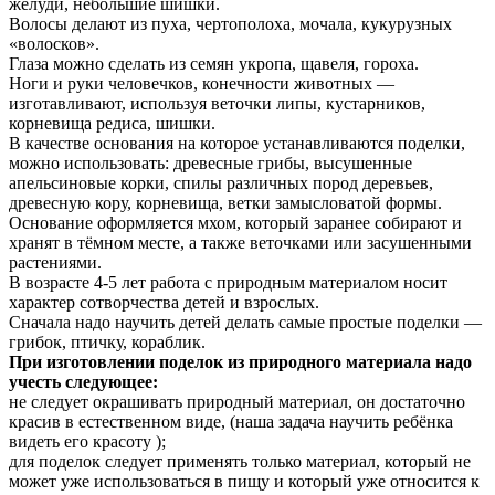
жёлуди, небольшие шишки.
Волосы делают из пуха, чертополоха, мочала, кукурузных
«волосков».
Глаза можно сделать из семян укропа, щавеля, гороха.
Ноги и руки человечков, конечности животных —
изготавливают, используя веточки липы, кустарников,
корневища редиса, шишки.
В качестве основания на которое устанавливаются поделки,
можно использовать: древесные грибы, высушенные
апельсиновые корки, спилы различных пород деревьев,
древесную кору, корневища, ветки замысловатой формы.
Основание оформляется мхом, который заранее собирают и
хранят в тёмном месте, а также веточками или засушенными
растениями.
В возрасте 4-5 лет работа с природным материалом носит
характер сотворчества детей и взрослых.
Сначала надо научить детей делать самые простые поделки —
грибок, птичку, кораблик.
При изготовлении поделок из природного материала надо
учесть следующее:
не следует окрашивать природный материал, он достаточно
красив в естественном виде, (наша задача научить ребёнка
видеть его красоту );
для поделок следует применять только материал, который не
может уже использоваться в пищу и который уже относится к