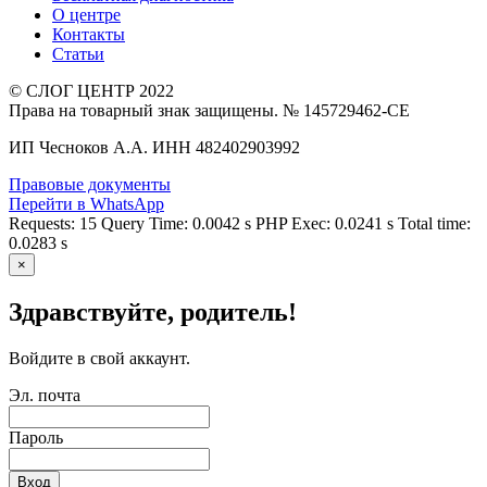
О центре
Контакты
Статьи
© СЛОГ ЦЕНТР 2022
Права на товарный знак защищены. № 145729462-СЕ
ИП Чесноков А.А. ИНН 482402903992
Правовые документы
Перейти в WhatsApp
Requests: 15 Query Time: 0.0042 s PHP Exec: 0.0241 s Total time:
0.0283 s
×
Здравствуйте, родитель!
Войдите в свой аккаунт.
Эл. почта
Пароль