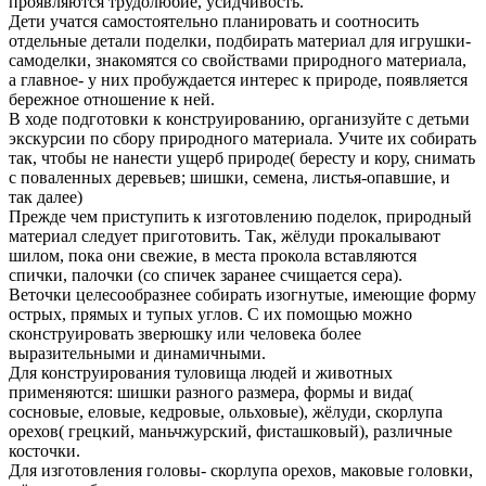
проявляются трудолюбие, усидчивость.
Дети учатся самостоятельно планировать и соотносить
отдельные детали поделки, подбирать материал для игрушки-
самоделки, знакомятся со свойствами природного материала,
а главное- у них пробуждается интерес к природе, появляется
бережное отношение к ней.
В ходе подготовки к конструированию, организуйте с детьми
экскурсии по сбору природного материала. Учите их собирать
так, чтобы не нанести ущерб природе( бересту и кору, снимать
с поваленных деревьев; шишки, семена, листья-опавшие, и
так далее)
Прежде чем приступить к изготовлению поделок, природный
материал следует приготовить. Так, жёлуди прокалывают
шилом, пока они свежие, в места прокола вставляются
спички, палочки (со спичек заранее счищается сера).
Веточки целесообразнее собирать изогнутые, имеющие форму
острых, прямых и тупых углов. С их помощью можно
сконструировать зверюшку или человека более
выразительными и динамичными.
Для конструирования туловища людей и животных
применяются: шишки разного размера, формы и вида(
сосновые, еловые, кедровые, ольховые), жёлуди, скорлупа
орехов( грецкий, маньчжурский, фисташковый), различные
косточки.
Для изготовления головы- скорлупа орехов, маковые головки,