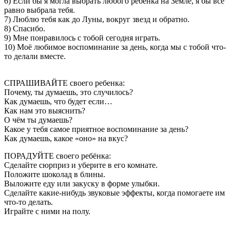
6) Если бы я могла выбрать любого ребенка на Земле, я бы все
равно выбрала тебя.
7) Люблю тебя как до Луны, вокруг звезд и обратно.
8) Спасибо.
9) Мне понравилось с тобой сегодня играть.
10) Моё любимое воспоминание за день, когда мы с тобой что-
то делали вместе.
СПРАШИВАЙТЕ своего ребенка:
Почему, ты думаешь, это случилось?
Как думаешь, что будет если…
Как нам это выяснить?
О чём ты думаешь?
Какое у тебя самое приятное воспоминание за день?
Как думаешь, какое «оно» на вкус?
ПОРАДУЙТЕ своего ребёнка:
Сделайте сюрприз и уберите в его комнате.
Положите шоколад в блины.
Выложите еду или закуску в форме улыбки.
Сделайте какие-нибудь звуковые эффекты, когда помогаете им
что-то делать.
Играйте с ними на полу.