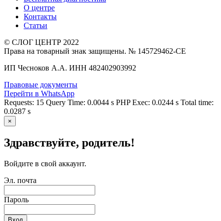
О центре
Контакты
Статьи
© СЛОГ ЦЕНТР 2022
Права на товарный знак защищены. № 145729462-СЕ
ИП Чесноков А.А. ИНН 482402903992
Правовые документы
Перейти в WhatsApp
Requests: 15 Query Time: 0.0044 s PHP Exec: 0.0244 s Total time:
0.0287 s
×
Здравствуйте, родитель!
Войдите в свой аккаунт.
Эл. почта
Пароль