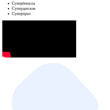
C
упербонусы
C
упердиплом
C
уперприз