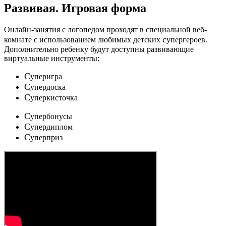
Развивая.
Игровая форма
Онлайн-занятия с логопедом проходят в специальной веб-
c
комнате с использованием любимых детских
упергероев.
Дополнительно ребенку будут доступны развивающие
виртуальные инструменты:
C
уперигра
C
упердоска
C
уперкисточка
C
упербонусы
C
упердиплом
C
уперприз