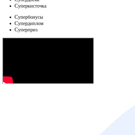
C
уперкисточка
C
упербонусы
C
упердиплом
C
уперприз