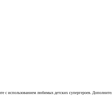
c
нате с использованием любимых детских
упергероев. Дополните