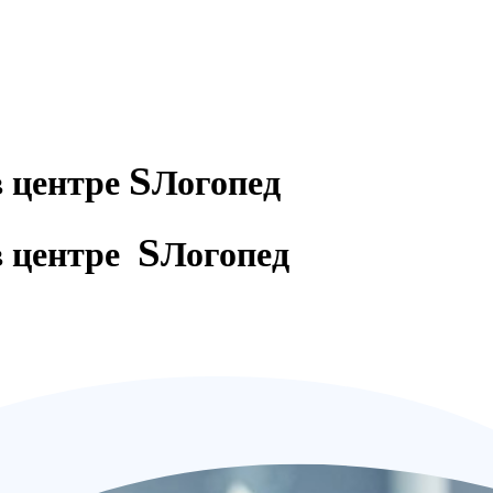
S
в центре
Логопед
S
в центре
Логопед