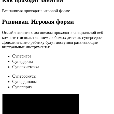
Как проходят занятия
Все занятия проходят в игровой форме
Развивая.
Игровая форма
Онлайн-занятия с логопедом проходят в специальной веб-
c
комнате с использованием любимых детских
упергероев.
Дополнительно ребенку будут доступны развивающие
виртуальные инструменты:
C
уперигра
C
упердоска
C
уперкисточка
C
упербонусы
C
упердиплом
C
уперприз