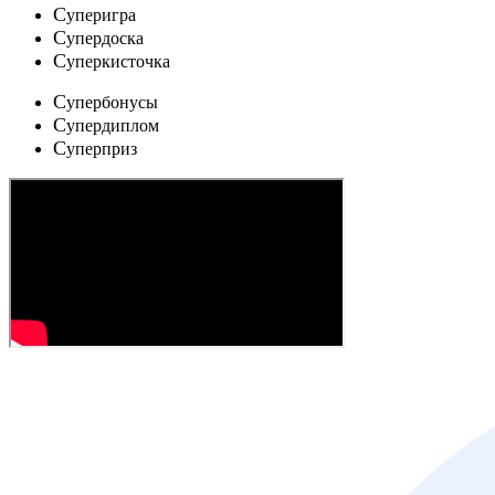
C
уперигра
C
упердоска
C
уперкисточка
C
упербонусы
C
упердиплом
C
уперприз