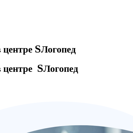
S
в центре
Логопед
S
в центре
Логопед