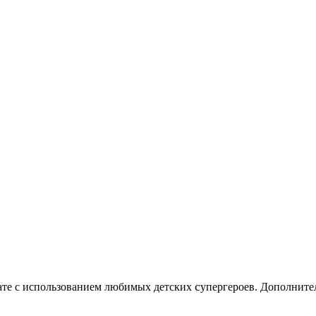
c
нате с использованием любимых детских
упергероев. Дополните