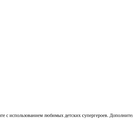
c
нате с использованием любимых детских
упергероев. Дополните