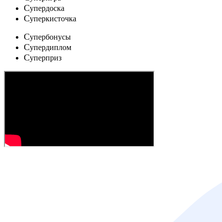
C
упердоска
C
уперкисточка
C
упербонусы
C
упердиплом
C
уперприз