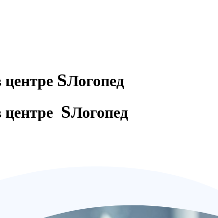
S
в центре
Логопед
S
в центре
Логопед