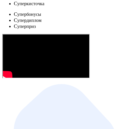
C
уперкисточка
C
упербонусы
C
упердиплом
C
уперприз