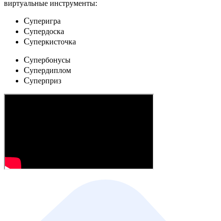
виртуальные инструменты:
C
уперигра
C
упердоска
C
уперкисточка
C
упербонусы
C
упердиплом
C
уперприз