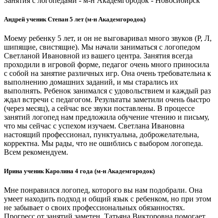
Занятия с логопедами - м-н Академгородок - Новосибирск
Андрей ученик Степан 5 лет (м-н Академгородок)
Моему ребенку 5 лет, и он не выговаривал много звуков (Р, Л,
шипящие, свистящие). Мы начали заниматься с логопедом
Светланой Ивановной из вашего центра. Занятия всегда
проходили в игровой форме, педагог очень много приносила
с собой на занятие различных игр. Она очень требовательна к
выполнению домашних заданий, и мы старались их
выполнять. Ребенок занимался с удовольствием и каждый раз
ждал встречи с педагогом. Результаты заметили очень быстро
(через месяц), а сейчас все звуки поставлены. В процессе
занятий логопед нам предложила обучение чтению и письму,
что мы сейчас с успехом изучаем. Светлана Ивановна
настоящий профессионал, пунктуальна, доброжелательна,
корректна. Мы рады, что не ошиблись с выбором логопеда.
Всем рекомендуем.
Ирина ученик Каролина 4 года (м-н Академгородок)
Мне понравился логопед, которого вы нам подобрали. Она
умеет находить подход и общий язык с ребенком, но при этом
не забывает о своих профессиональных обязанностях.
Прогресс от занятий заметен. Татьяна Викторовна помогает