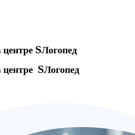
S
в центре
Логопед
S
в центре
Логопед