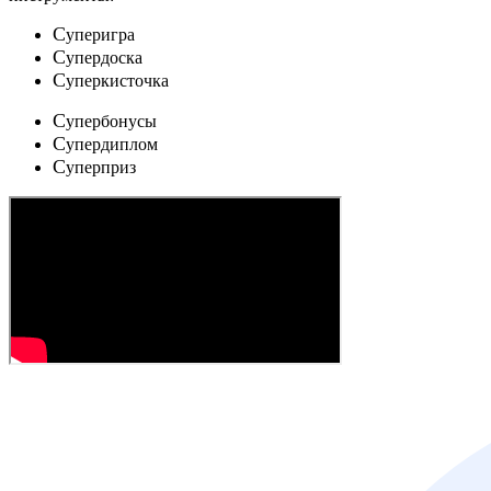
C
уперигра
C
упердоска
C
уперкисточка
C
упербонусы
C
упердиплом
C
уперприз