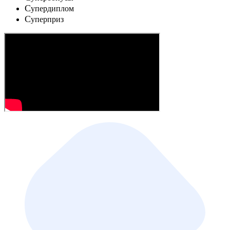
C
упердиплом
C
уперприз