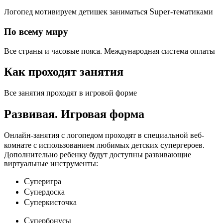
Super
Логопед мотивируем детишек заниматься
-тематиками
По всему миру
Все страны и часовые пояса. Международная система оплаты
Как проходят занятия
Все занятия проходят в игровой форме
Развивая.
Игровая форма
Онлайн-занятия с логопедом проходят в специальной веб-
c
комнате с использованием любимых детских
упергероев.
Дополнительно ребенку будут доступны развивающие
виртуальные инструменты:
C
уперигра
C
упердоска
C
уперкисточка
C
упербонусы