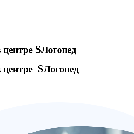
S
в центре
Логопед
S
в центре
Логопед