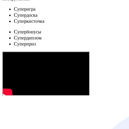
C
уперигра
C
упердоска
C
уперкисточка
C
упербонусы
C
упердиплом
C
уперприз