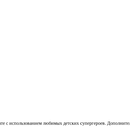
c
нате с использованием любимых детских
упергероев. Дополните