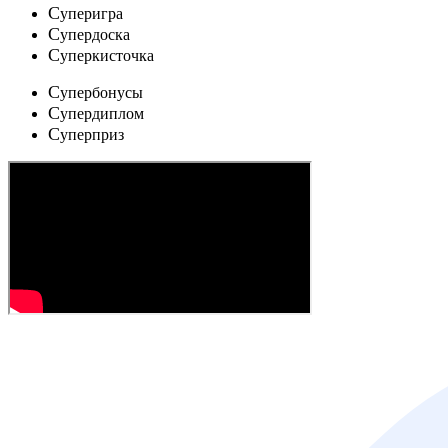
C
уперигра
C
упердоска
C
уперкисточка
C
упербонусы
C
упердиплом
C
уперприз