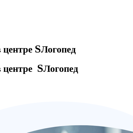
S
в центре
Логопед
S
в центре
Логопед