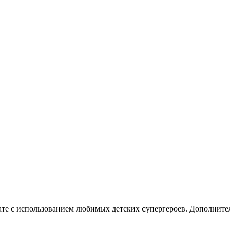
c
нате с использованием любимых детских
упергероев. Дополните