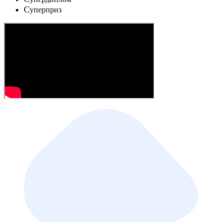
C
уперприз