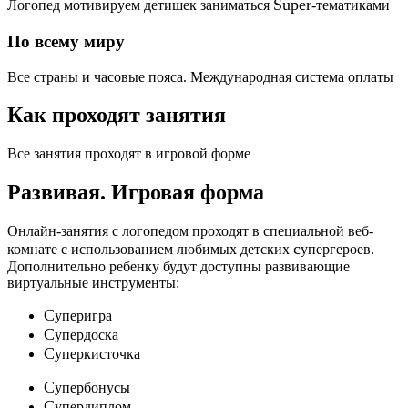
Super
Логопед мотивируем детишек заниматься
-тематиками
По всему миру
Все страны и часовые пояса. Международная система оплаты
Как проходят занятия
Все занятия проходят в игровой форме
Развивая.
Игровая форма
Онлайн-занятия с логопедом проходят в специальной веб-
c
комнате с использованием любимых детских
упергероев.
Дополнительно ребенку будут доступны развивающие
виртуальные инструменты:
C
уперигра
C
упердоска
C
уперкисточка
C
упербонусы
C
упердиплом