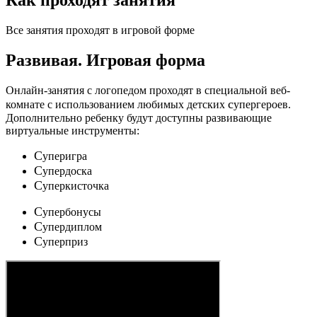
Как проходят занятия
Все занятия проходят в игровой форме
Развивая.
Игровая форма
Онлайн-занятия с логопедом проходят в специальной веб-
c
комнате с использованием любимых детских
упергероев.
Дополнительно ребенку будут доступны развивающие
виртуальные инструменты:
C
уперигра
C
упердоска
C
уперкисточка
C
упербонусы
C
упердиплом
C
уперприз