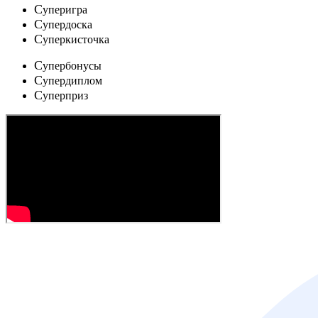
C
уперигра
C
упердоска
C
уперкисточка
C
упербонусы
C
упердиплом
C
уперприз