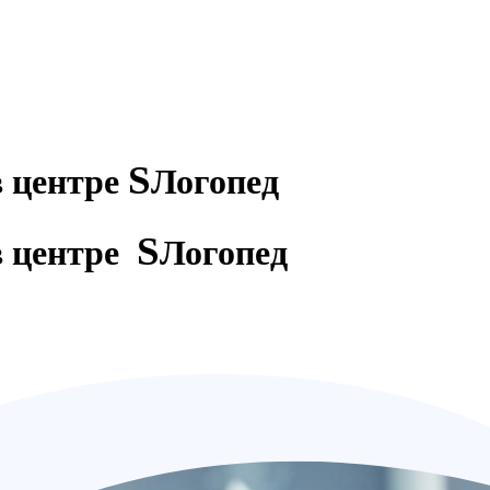
S
в центре
Логопед
S
в центре
Логопед