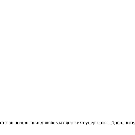
c
нате с использованием любимых детских
упергероев. Дополните