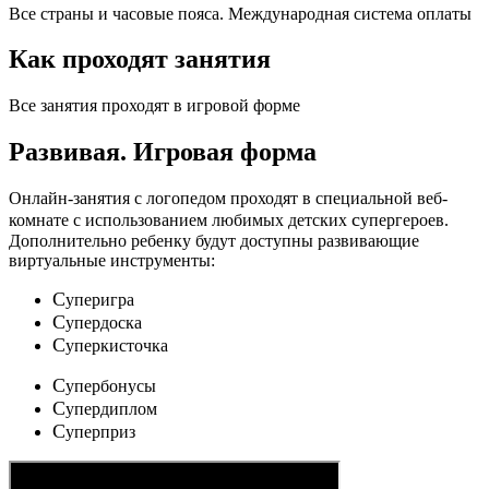
Все страны и часовые пояса. Международная система оплаты
Как проходят занятия
Все занятия проходят в игровой форме
Развивая.
Игровая форма
Онлайн-занятия с логопедом проходят в специальной веб-
c
комнате с использованием любимых детских
упергероев.
Дополнительно ребенку будут доступны развивающие
виртуальные инструменты:
C
уперигра
C
упердоска
C
уперкисточка
C
упербонусы
C
упердиплом
C
уперприз