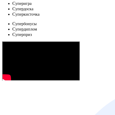
C
уперигра
C
упердоска
C
уперкисточка
C
упербонусы
C
упердиплом
C
уперприз