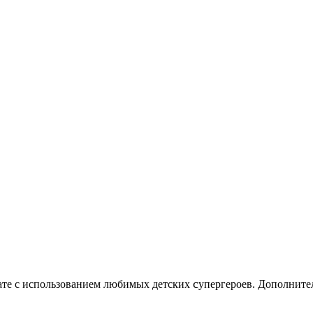
c
нате с использованием любимых детских
упергероев. Дополните