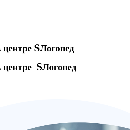
S
в центре
Логопед
S
в центре
Логопед