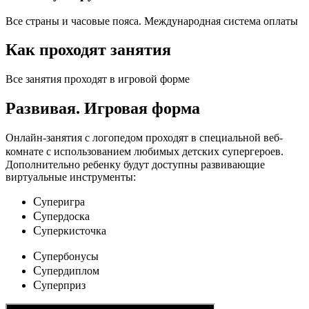
Все страны и часовые пояса. Международная система оплаты
Как проходят занятия
Все занятия проходят в игровой форме
Развивая.
Игровая форма
Онлайн-занятия с логопедом проходят в специальной веб-
c
комнате с использованием любимых детских
упергероев.
Дополнительно ребенку будут доступны развивающие
виртуальные инструменты:
C
уперигра
C
упердоска
C
уперкисточка
C
упербонусы
C
упердиплом
C
уперприз