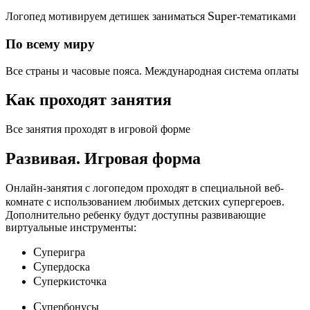
Super
Логопед мотивируем детишек заниматься
-тематиками
По всему миру
Все страны и часовые пояса. Международная система оплаты
Как проходят занятия
Все занятия проходят в игровой форме
Развивая.
Игровая форма
Онлайн-занятия с логопедом проходят в специальной веб-
c
комнате с использованием любимых детских
упергероев.
Дополнительно ребенку будут доступны развивающие
виртуальные инструменты:
C
уперигра
C
упердоска
C
уперкисточка
C
упербонусы