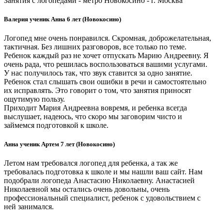
Занятия с логопедами - метро Новокосино - г. Москва
Валерия ученик Анна 6 лет (Новокосино)
Логопед мне очень понравился. Скромная, доброжелательная,
тактичная. Без лишних разговоров, все только по теме.
Ребенок каждый раз не хочет отпускать Марию Андреевну. Я
очень рада, что решилась воспользоваться вашими услугами.
У нас получилось так, что звук ставится за одно занятие.
Ребенок стал слышать свои ошибки в речи и самостоятельно
их исправлять. Это говорит о том, что занятия приносят
ощутимую пользу.
Приходит Мария Андреевна вовремя, и ребенка всегда
выслушает, надеюсь, что скоро мы заговорим чисто и
займемся подготовкой к школе.
Анна ученик Артем 7 лет (Новокосино)
Летом нам требовался логопед для ребенка, а так же
требовалась подготовка к школе и мы нашли ваш сайт. Нам
подобрали логопеда Анастасию Николаевну. Анастасией
Николаевной мы остались очень довольны, очень
профессиональный специалист, ребенок с удовольствием с
ней занимался.