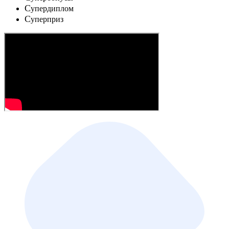
C
упердиплом
C
уперприз