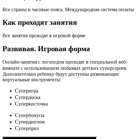
Все страны и часовые пояса. Международная система оплаты
Как проходят занятия
Все занятия проходят в игровой форме
Развивая.
Игровая форма
Онлайн-занятия с логопедом проходят в специальной веб-
c
комнате с использованием любимых детских
упергероев.
Дополнительно ребенку будут доступны развивающие
виртуальные инструменты:
C
уперигра
C
упердоска
C
уперкисточка
C
упербонусы
C
упердиплом
C
уперприз