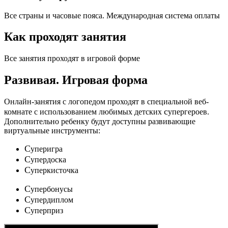
Все страны и часовые пояса. Международная система оплаты
Как проходят занятия
Все занятия проходят в игровой форме
Развивая.
Игровая форма
Онлайн-занятия с логопедом проходят в специальной веб-
c
комнате с использованием любимых детских
упергероев.
Дополнительно ребенку будут доступны развивающие
виртуальные инструменты:
C
уперигра
C
упердоска
C
уперкисточка
C
упербонусы
C
упердиплом
C
уперприз