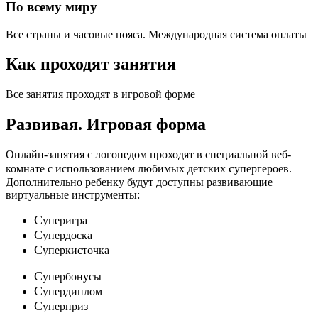
По всему миру
Все страны и часовые пояса. Международная система оплаты
Как проходят занятия
Все занятия проходят в игровой форме
Развивая.
Игровая форма
Онлайн-занятия с логопедом проходят в специальной веб-
c
комнате с использованием любимых детских
упергероев.
Дополнительно ребенку будут доступны развивающие
виртуальные инструменты:
C
уперигра
C
упердоска
C
уперкисточка
C
упербонусы
C
упердиплом
C
уперприз