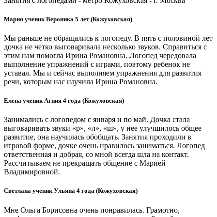
Занятия с логопедами - метро Кожуховская - г. Москва
Мария ученик Вероника 5 лет (Кожуховская)
Мы раньше не обращались к логопеду. В пять с половиной лет
дочка не четко выговаривала несколько звуков. Справиться с
этим нам помогла Ирина Романовна. Логопед чередовала
выполнение упражнений с играми, поэтому ребенок не
уставал. Мы и сейчас выполняем упражнения для развития
речи, которым нас научила Ирина Романовна.
Елена ученик Агния 4 года (Кожуховская)
Занимались с логопедом с января и по май. Дочка стала
выговаривать звуки «р», «л», «ш», у нее улучшилось общее
развитие, она научилась обобщать. Занятия проходили в
игровой форме, дочке очень нравилось заниматься. Логопед
ответственная и добрая, со мной всегда шла на контакт.
Рассчитываем не прекращать общение с Марией
Владимировной.
Светлана ученик Ульяна 4 года (Кожуховская)
Мне Ольга Борисовна очень понравилась. Грамотно,