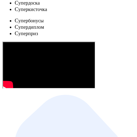
C
упердоска
C
уперкисточка
C
упербонусы
C
упердиплом
C
уперприз