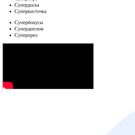
C
упердоска
C
уперкисточка
C
упербонусы
C
упердиплом
C
уперприз