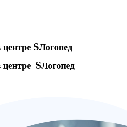
S
в центре
Логопед
S
в центре
Логопед