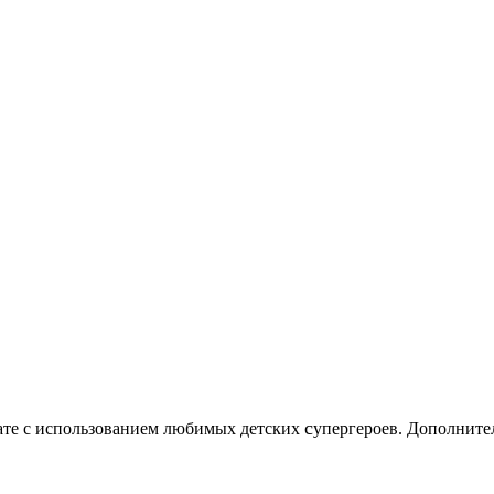
c
нате с использованием любимых детских
упергероев. Дополните