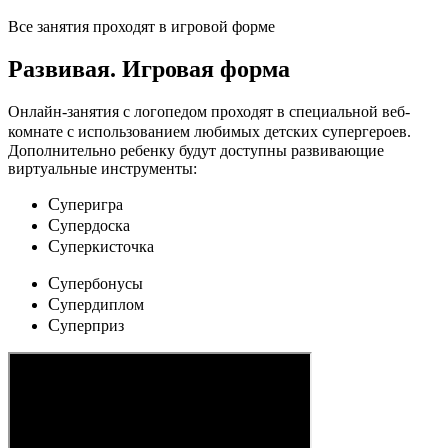
Все занятия проходят в игровой форме
Развивая.
Игровая форма
Онлайн-занятия с логопедом проходят в специальной веб-
c
комнате с использованием любимых детских
упергероев.
Дополнительно ребенку будут доступны развивающие
виртуальные инструменты:
C
уперигра
C
упердоска
C
уперкисточка
C
упербонусы
C
упердиплом
C
уперприз