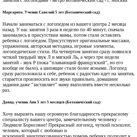
Занятия с логопедами - метро Ботанический сад - г. Москва
Маргарита. Ученик Савелий 5 лет (Ботанический сад)
Начали заниматься с логопедом из вашего центра 2 месяца
назад. У нас занятия 3 раза в неделю по 40 минут, сначала
занимались в присутствии мамы, потом стали оставлять
ребенка с логопедом. Присутствуют оригинальные массажи,
упражнения, авторская методика, игровые элементы,
логопедические стихи. На четвертом занятии сразу появился
четкий твердый звук Л и мягкий Ль, а через три недели
занятий - звук Р (пока "плавающий французский", но его
вообще не было), а шипящие стали более ясными. Логопед
сразу расположила к себе, ребенок с радостью идет на занятия,
старается произносить все звуки правильно, домашние
задания даже "заставляет" маму выполнять вместе несколько
раз.
Давид. ученик Аня 5 лет 5 месяцев (Ботанический сад)
Хочу выразить нашу огромную благодарность прекрасному
специалисту вашего центра, замечательному человеку –
Людмиле Борисовне! Прекрасный логопед, чуткий психолог,
человек, который с любовью и
искренней заинтересованностью помочь ребенку подходит к