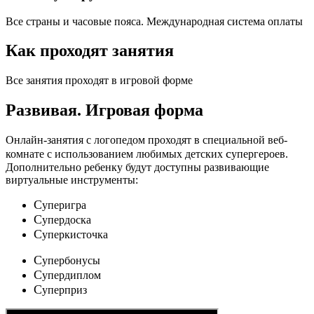
Все страны и часовые пояса. Международная система оплаты
Как проходят занятия
Все занятия проходят в игровой форме
Развивая.
Игровая форма
Онлайн-занятия с логопедом проходят в специальной веб-
c
комнате с использованием любимых детских
упергероев.
Дополнительно ребенку будут доступны развивающие
виртуальные инструменты:
C
уперигра
C
упердоска
C
уперкисточка
C
упербонусы
C
упердиплом
C
уперприз