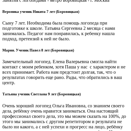
Занятия с логопедами - метро Боровицкая - г. Москва
Вероника ученик Никита 7 лет (Боровицкая)
Сыну 7 лет. Необходима была помощь логопеда при
подготовке к школе. Татьяна Сергеевна 2 месяца с нами
занималась. Педагог нам понравилась, к ребенку нашла
подход, претензий к ней не было.
Мария. Ученик Павел 8 лет (Боровицкая)
Замечательный логопед. Елена Валерьевна смогла найти
контакт с моим ребенком, хотя Паша у нас с характером и не
всех принимает. Работа нам предстоит долгая, так, что о
результатах говорить еще рано. Рады, что обратились в ваш
центр.
Татьяна ученик Светлана 9 лет (Боровицкая)
Очень хороший логопед Ольга Ивановна, со знанием своего
дела, ребёнку очень нравится заниматься. Она настоящий
профессионал своего дела, это мы можем сказать на 100%, до
этого мы занимались с другим репетитором и результата не
было ни какого, а с ней успехи и прогресс на лицо, ребёнку