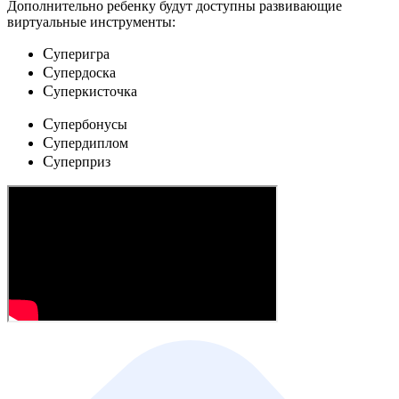
Дополнительно ребенку будут доступны развивающие
виртуальные инструменты:
C
уперигра
C
упердоска
C
уперкисточка
C
упербонусы
C
упердиплом
C
уперприз