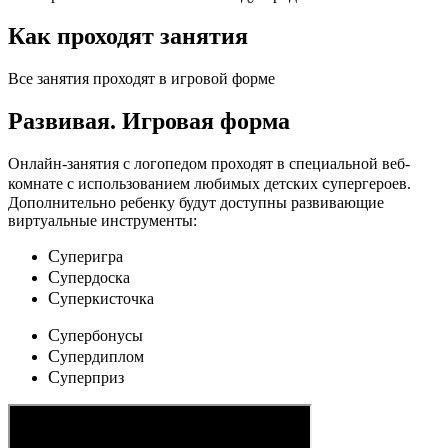
Как проходят занятия
Все занятия проходят в игровой форме
Развивая.
Игровая форма
Онлайн-занятия с логопедом проходят в специальной веб-
c
комнате с использованием любимых детских
упергероев.
Дополнительно ребенку будут доступны развивающие
виртуальные инструменты:
C
уперигра
C
упердоска
C
уперкисточка
C
упербонусы
C
упердиплом
C
уперприз