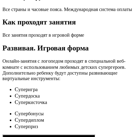
Все страны и часовые пояса. Международная система оплаты
Как проходят занятия
Все занятия проходят в игровой форме
Развивая.
Игровая форма
Онлайн-занятия с логопедом проходят в специальной веб-
c
комнате с использованием любимых детских
упергероев.
Дополнительно ребенку будут доступны развивающие
виртуальные инструменты:
C
уперигра
C
упердоска
C
уперкисточка
C
упербонусы
C
упердиплом
C
уперприз