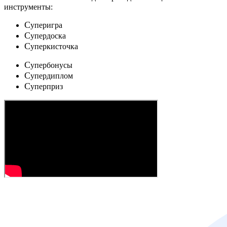
инструменты:
C
уперигра
C
упердоска
C
уперкисточка
C
упербонусы
C
упердиплом
C
уперприз