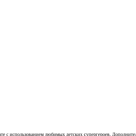
c
нате с использованием любимых детских
упергероев. Дополните