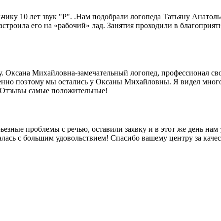
чику 10 лет звук "Р". .Нам подобрали логопеда Татьяну Анатол
строила его на «рабочий» лад. Занятия проходили в благоприятн
. Оксана Михайловна-замечательный логопед, профессионал сво
 Именно поэтому мы остались у Оксаны Михайловны. Я видел мно
. Отзывы самые положительные!
ьезные проблемы с речью, оставили заявку и в этот же день на
алась с большим удовольствием! Спасибо вашему центру за каче