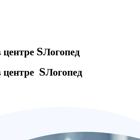
S
в центре
Логопед
S
в центре
Логопед