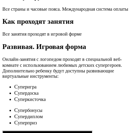
Все страны и часовые пояса. Международная система оплаты
Как проходят занятия
Все занятия проходят в игровой форме
Развивая.
Игровая форма
Онлайн-занятия с логопедом проходят в специальной веб-
c
комнате с использованием любимых детских
упергероев.
Дополнительно ребенку будут доступны развивающие
виртуальные инструменты:
C
уперигра
C
упердоска
C
уперкисточка
C
упербонусы
C
упердиплом
C
уперприз