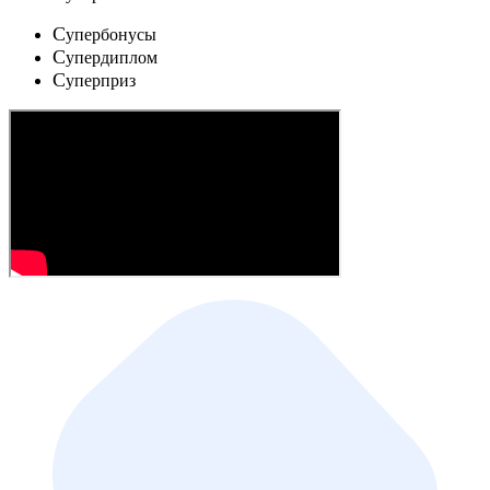
C
упербонусы
C
упердиплом
C
уперприз