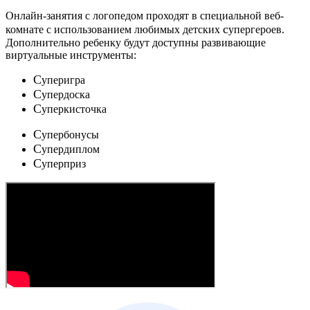
Онлайн-занятия с логопедом проходят в специальной веб-
c
комнате с использованием любимых детских
упергероев.
Дополнительно ребенку будут доступны развивающие
виртуальные инструменты:
C
уперигра
C
упердоска
C
уперкисточка
C
упербонусы
C
упердиплом
C
уперприз