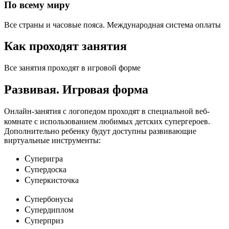
По всему миру
Все страны и часовые пояса. Международная система оплаты
Как проходят занятия
Все занятия проходят в игровой форме
Развивая.
Игровая форма
Онлайн-занятия с логопедом проходят в специальной веб-
c
комнате с использованием любимых детских
упергероев.
Дополнительно ребенку будут доступны развивающие
виртуальные инструменты:
C
уперигра
C
упердоска
C
уперкисточка
C
упербонусы
C
упердиплом
C
уперприз