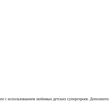
c
нате с использованием любимых детских
упергероев. Дополните