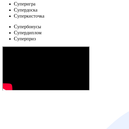
C
уперигра
C
упердоска
C
уперкисточка
C
упербонусы
C
упердиплом
C
уперприз