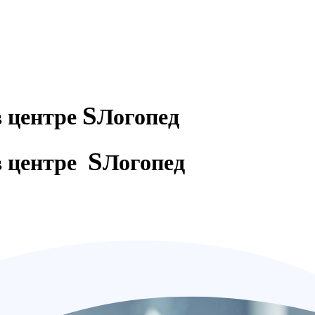
S
в центре
Логопед
S
в центре
Логопед