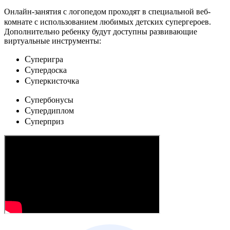
Онлайн-занятия с логопедом проходят в специальной веб-
c
комнате с использованием любимых детских
упергероев.
Дополнительно ребенку будут доступны развивающие
виртуальные инструменты:
C
уперигра
C
упердоска
C
уперкисточка
C
упербонусы
C
упердиплом
C
уперприз