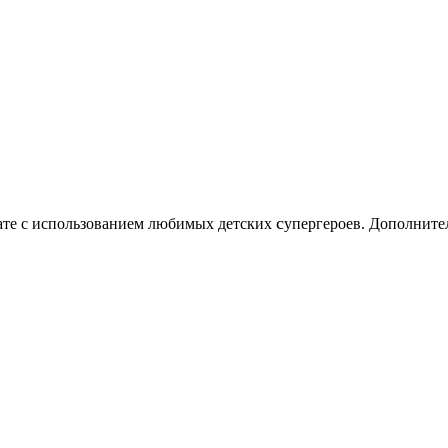
c
нате с использованием любимых детских
упергероев. Дополните