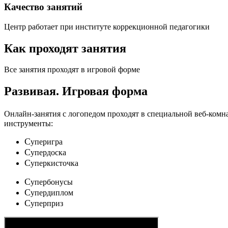
Качество занятий
Центр работает при институте коррекционной педагогики
Как проходят занятия
Все занятия проходят в игровой форме
Развивая.
Игровая форма
Онлайн-занятия с логопедом проходят в специальной веб-ком
инструменты:
C
уперигра
C
упердоска
C
уперкисточка
C
упербонусы
C
упердиплом
C
уперприз