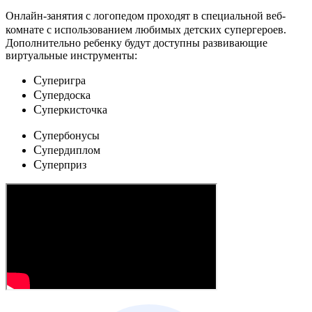
Онлайн-занятия с логопедом проходят в специальной веб-
c
комнате с использованием любимых детских
упергероев.
Дополнительно ребенку будут доступны развивающие
виртуальные инструменты:
C
уперигра
C
упердоска
C
уперкисточка
C
упербонусы
C
упердиплом
C
уперприз