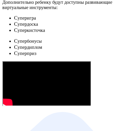
Дополнительно ребенку будут доступны развивающие
виртуальные инструменты:
C
уперигра
C
упердоска
C
уперкисточка
C
упербонусы
C
упердиплом
C
уперприз