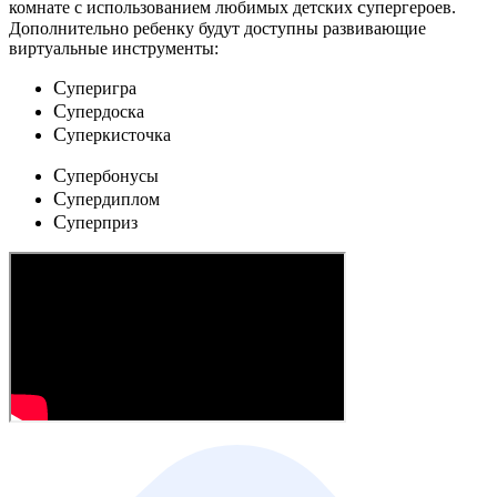
c
комнате с использованием любимых детских
упергероев.
Дополнительно ребенку будут доступны развивающие
виртуальные инструменты:
C
уперигра
C
упердоска
C
уперкисточка
C
упербонусы
C
упердиплом
C
уперприз