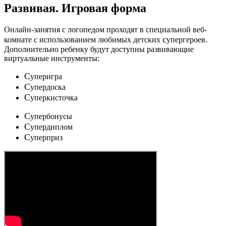
Развивая.
Игровая форма
Онлайн-занятия с логопедом проходят в специальной веб-
c
комнате с использованием любимых детских
упергероев.
Дополнительно ребенку будут доступны развивающие
виртуальные инструменты:
C
уперигра
C
упердоска
C
уперкисточка
C
упербонусы
C
упердиплом
C
уперприз