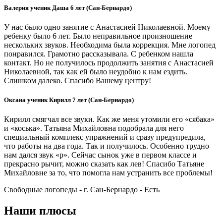
Валерия ученик Даша 6 лет (Сан-Бернардо)
У нас было одно занятие с Анастасией Николаевной. Моему
ребенку было 6 лет. Было неправильное произношение
нескольких звуков. Необходима была коррекция. Мне логопед
понравился. Грамотно рассказывала. С ребенком нашла
контакт. Но не получилось продолжить занятия с Анастасией
Николаевной, так как ей было неудобно к нам ездить.
Слишком далеко. Спасибо Вашему центру!
Оксана ученик Кирилл 7 лет (Сан-Бернардо)
Кирилл смягчал все звуки. Как же меня утомили его «сябака»
и «коська». Татьяна Михайловна подобрала для него
специальный комплекс упражнений и сразу предупредила,
что работы на два года. Так и получилось. Особенно трудно
нам дался звук «р». Сейчас сынок уже в первом классе и
прекрасно рычит, можно сказать как лев! Спасибо Татьяне
Михайловне за то, что помогла нам устранить все проблемы!
Свободные логопеды - г. Сан-Бернардо -
Есть
Наши плюсы