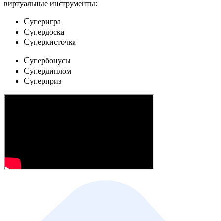
виртуальные инструменты:
C
уперигра
C
упердоска
C
уперкисточка
C
упербонусы
C
упердиплом
C
уперприз