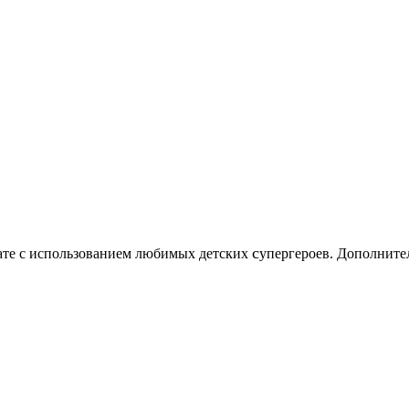
c
нате с использованием любимых детских
упергероев. Дополните