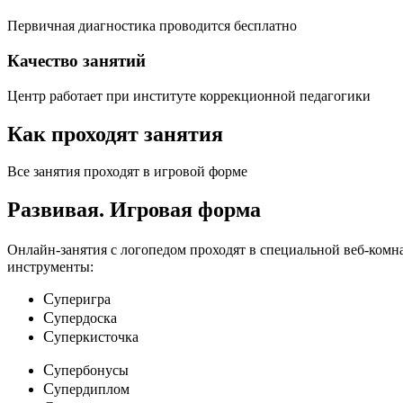
Первичная диагностика проводится бесплатно
Качество занятий
Центр работает при институте коррекционной педагогики
Как проходят занятия
Все занятия проходят в игровой форме
Развивая.
Игровая форма
Онлайн-занятия с логопедом проходят в специальной веб-ком
инструменты:
C
уперигра
C
упердоска
C
уперкисточка
C
упербонусы
C
упердиплом