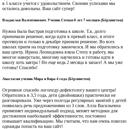
в 1 классе учится с удовольствием. Своими успехами мы
остались довольны. Ваш сайт супер!
Владислав Валентинович. Ученик Степан 6 лет 7 месяцев (Бёрлингтон)
Нужна была быстрая подготовка к школе. Т.к. долго
принимали решение, когда идти в превый класс, в итоге
протянули и только в декабре приняли решение. Во всех
школах прием на подготовку закончился. И мы обратились в
ваш центр. Ирина Леонидовна взяла Степу в работу, мы
многое наверстали, многому научились и готовы идти в
школу хоть завтра ! Но еще ведь 2 месяца в запасе! А мы уже
готовы! Спасибо!
Анастасия ученик Мира и Кира 4 года (Бёрлингтон)
Огромное спасибо логопеду-дефектологу вашего центра!
Обратились в 3,5 года, дети (двойняшки) практически не
разговаривали. Уже через полгода регулярных занятий у детей
появилась речь предложениями из 3 слов. Алла Васильевна
применяет индивидуальный подход, меняет методики для
достижения наибольшей эффективности, постоянно
повышает квалификацию. Мы считаем, что нам очень повезло
однажды попасть на ваш сайт!