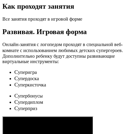
Как проходят занятия
Все занятия проходят в игровой форме
Развивая.
Игровая форма
Онлайн-занятия с логопедом проходят в специальной веб-
c
комнате с использованием любимых детских
упергероев.
Дополнительно ребенку будут доступны развивающие
виртуальные инструменты:
C
уперигра
C
упердоска
C
уперкисточка
C
упербонусы
C
упердиплом
C
уперприз